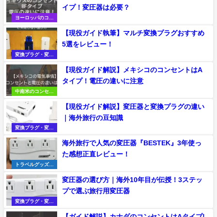
イプ！変圧器は必要？
ヨーロッパのコン
セント・電圧
【現役ガイド執筆】マルチ変換プラグおすすめ
5選をレビュー！
変換プラグ・変圧
器の選び方
【現役ガイド解説】メキシコのコンセントはA
タイプ！電圧の違いに注意
中南米のコンセン
ト・電圧
【現役ガイド解説】変圧器と変換プラグの違い
｜海外旅行の豆知識
変換プラグ・変圧
器の選び方
海外旅行で人気の変圧器『BESTEK』3年使っ
た感想正直レビュー！
トラベルグッズレ
ビュー
変圧器の選び方｜海外10年目が伝授！3ステッ
プで選ぶ旅行用変圧器
変換プラグ・変圧
器の選び方
【ガイド解説】カナダのコンセントはAタイプ!