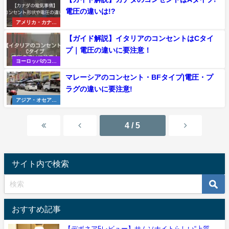
電圧の違いは!?
アメリカ・カナダ
のコンセント・電
【ガイド解説】イタリアのコンセントはCタイ
圧
プ｜電圧の違いに要注意！
ヨーロッパのコン
セント・電圧
マレーシアのコンセント・BFタイプ|電圧・プ
ラグの違いに要注意!
アジア・オセアニ
アのコンセント・
電圧
4 / 5
サイト内で検索
おすすめ記事
【デボネア5レビュー】サムソナイトらしい“上質