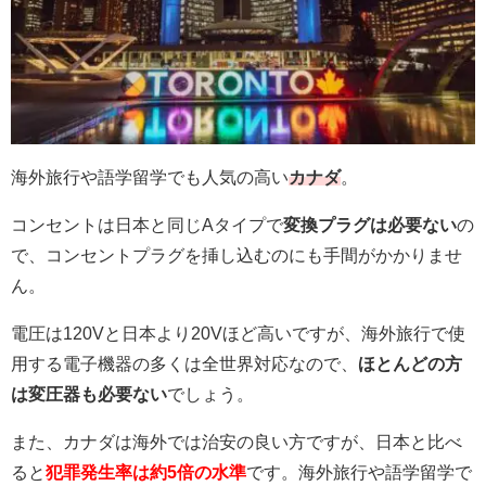
海外旅行や語学留学でも人気の高い
カナダ
。
コンセントは日本と同じAタイプで
変換プラグは必要ない
の
で、コンセントプラグを挿し込むのにも手間がかかりませ
ん。
電圧は120Vと日本より20Vほど高いですが、海外旅行で使
用する電子機器の多くは全世界対応なので、
ほとんどの方
は変圧器も必要ない
でしょう。
また、カナダは海外では治安の良い方ですが、日本と比べ
ると
犯罪発生率は約5倍の水準
です。海外旅行や語学留学で