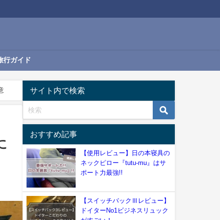
旅行ガイド
サイト内で検索
意
おすすめ記事
に
【使用レビュー】日の本寝具の
ネックピロー『tutu-mu』はサ
ポート力最強!!
【スイッチバックⅢレビュー】
ドイターNo1ビジネスリュック