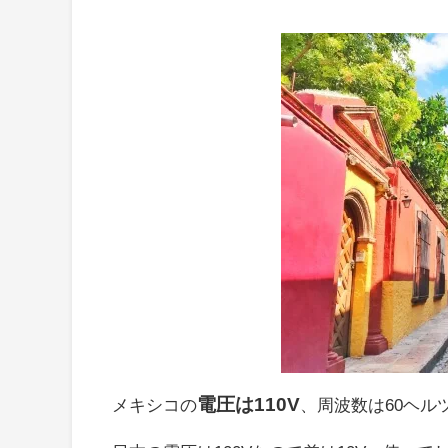
電圧は110V
メキシコの
、周波数は60ヘル