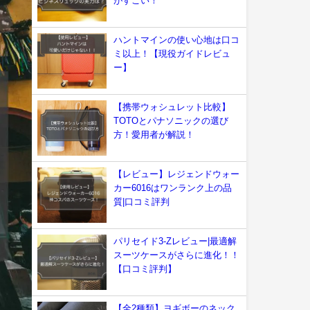
がすごい！
ハントマインの使い心地は口コ
ミ以上！【現役ガイドレビュ
ー】
【携帯ウォシュレット比較】
TOTOとパナソニックの選び
方！愛用者が解説！
【レビュー】レジェンドウォー
カー6016はワンランク上の品
質|口コミ評判
パリセイド3-Zレビュー|最適解
スーツケースがさらに進化！！
【口コミ評判】
【全2種類】ヨギボーのネック