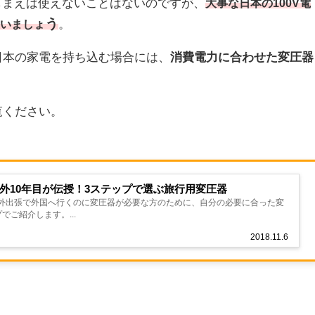
てしまえば使えないことはないのですが、
大事な
日本の100V電
う
。
いましょ
日本の家電を持ち込む場合には、
消費電力に合わせた変圧器
覧ください。
外10年目が伝授！3ステップで選ぶ旅行用変圧器
外出張で外国へ行くのに変圧器が必要な方のために、自分の必要に合った変
でご紹介します。...
2018.11.6