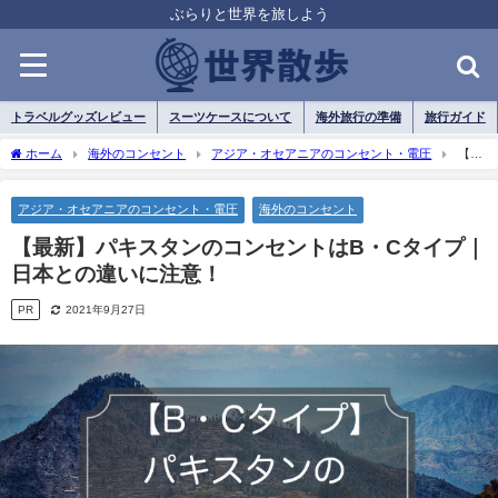
ぶらりと世界を旅しよう
トラベルグッズレビュー
スーツケースについて
海外旅行の準備
旅行ガイド
ホーム
海外のコンセント
アジア・オセアニアのコンセント・電圧
【最
新】パキスタンのコンセントはB・Cタイプ｜日本との違いに注意！
アジア・オセアニアのコンセント・電圧
海外のコンセント
【最新】パキスタンのコンセントはB・Cタイプ｜
日本との違いに注意！
PR
2021年9月27日