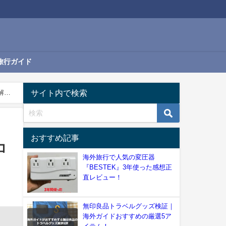
旅行ガイド
サイト内で検索
解
おすすめ記事
コ
海外旅行で人気の変圧器
『BESTEK』3年使った感想正
直レビュー！
無印良品トラベルグッズ検証｜
海外ガイドおすすめの厳選5ア