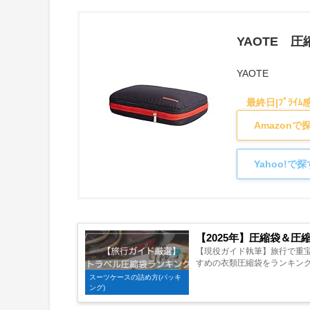
YAOTE 
YAOTE
Amazon
Yahoo!で
【2025年】圧縮袋＆圧
【現役ガイド執筆】旅行で重
すめの衣類圧縮袋をランキング形
スーツケースの詰め方(パッキ
ング)