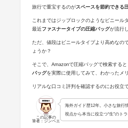
旅行で重宝するのが
スペースを節約できる
これまではジップロックのようなビニール
最近
ファスナータイプの圧縮バッグ
が流行
ただ、値段はビニールタイプより高めなの
ょうか？
そこで、Amazonで圧縮バッグで検索すると
バッグ
を実際に使用してみて、わかったメ
リアルな口コミ評判を確認するのにお役立
海外ガイド歴12年。小さな旅行
視点から本当に役立つ“生”のト
この記事の
筆者：ジンベエ