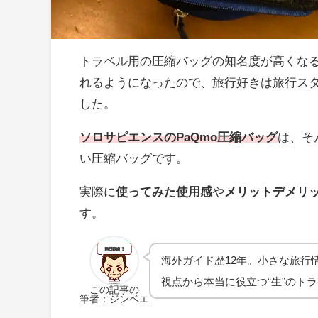
トラベル用の圧縮バッグの知名度が高くな
れるようになったので、旅行好きは旅行ス
した。
ソロサピエンスのPaQmo圧縮バッグ
は、そ
い圧縮バッグです。
実際に
使ってみた使用感
や
メリットデメリ
す。
海外ガイド歴12年。小さな旅行
視点から本当に役立つ“生”のト
この記事の
筆者：ジンベエ