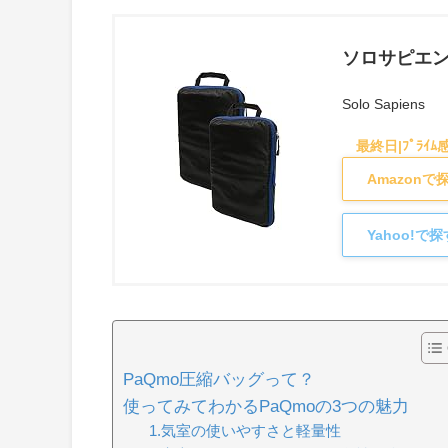
ソロサピエンス
Solo Sapiens
Amazon
Yahoo!で
PaQmo圧縮バッグって？
使ってみてわかるPaQmoの3つの魅力
1.気室の使いやすさと軽量性