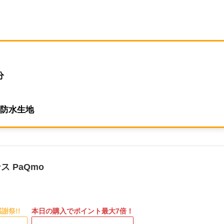
分
・防水生地
 PaQmo