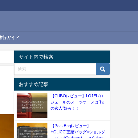
旅行ガイド
サイト内で検索
おすすめ記事
【CUBOレビュー】LOJEL/ロ
ジェールのスーツケースは“旅
の玄人”好み！！
【PackBagレビュー】
HOLICC“圧縮バッグ×ショルダ