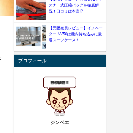
スナー式圧縮バッグを徹底解
説！口コミは本当!?
【元販売員レビュー】イノベー
ターINV50は機内持ち込みに最
適スーツケース！
た
プロフィール
ジンベエ