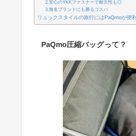
2.安心のYKKファスナーで耐久性も◎
3.無名ブランドにも勝るコスパ
リュックスタイルの旅行にはPaQmoが便
PaQmo圧縮バッグって？