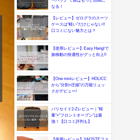
ーバッグ”で旅はもっと自由に
なる！
【レビュー】ゼログラのスーツ
ケースは“軽い”だけじゃない!!
口コミにない魅力とは？
【使用レビュー】Easy Hang!で
旅移動の快適性がグッと向上!!
【One miniレビュー】HOLICC
から“分割×圧縮”の万能リュッ
クがデビュー!
パリセイド2-Zレビュー｜“軽
量”×“フロントオープン”は最
強！【口コミ評判も】
【使用レビュー】YAOSTEファ