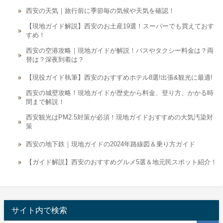
西安の天気｜旅行前に季節毎の気候や天気を確認！
【現地ガイド解説】西安のお土産19選！スーパーでも買えておす
すめ！
西安の空港攻略｜現地ガイドが解説！バスやタクシー料金は？両
替は？深夜到着は？
【現役ガイド執筆】西安のおすすめホテル8選!出張&観光に最適!
西安の城壁攻略！現地ガイドが歴史から料金、登り方、かかる時
間まで解説！
西安観光はPM2.5対策が必須！現地ガイドおすすめの大気汚染対
策
西安の地下鉄｜現地ガイドの2024年路線図＆乗り方ガイド
【ガイド解説】西安のおすすめグルメ5選＆地元民スポット紹介！
サイト内で検索