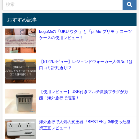
おすすめ記事
koguMiの「UKU-ウク-」と「priMo-プリモ-」スーツ
ケースの使用レビュー!!
【5122レビュー】レジェンドウォーカー人気No.1は
口コミ評判通り!?
【使用レビュー】USB付きマルチ変換プラグが万
能！海外旅行で活躍！
海外旅行で人気の変圧器『BESTEK』3年使った感
想正直レビュー！