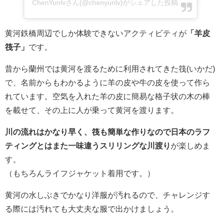
ChenYunlvさん(@chenyunlv)がシェアした投稿
-
2017年 6
黄河鉄橋周辺でしか体験できないアクティビティが
「羊皮
筏子」
です。
昔から蘭州では黄河を渡るために利用されてきた筏(いかだ)
で、名前からもわかるように羊の皮や牛の皮を使って作ら
れています。空気を入れた羊の皮に簡易な格子状の木の棒
を載せて、その上に人が乗って黄河を渡ります。
川の流れはかなり早く、筏も簡単な作りなので日本のラフ
ティングとはまた一味違うスリリングな川渡り
が楽しめま
す。
（もちろんライフジャケット着用です。）
黄河の水しぶきでかなり洋服が汚れるので、チャレンジす
る際には汚れても大丈夫な服で出かけましょう。