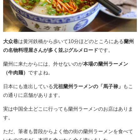
大众巷
は黄河鉄橋から歩いて10分ほどのところにある
蘭州
の名物料理屋さんが多く並ぶグルメロード
です。
蘭州に来たからには、外せないのが
本場の蘭州ラーメン
（牛肉麺）
ですよね。
日本にも進出している
元祖蘭州ラーメンの「
馬子禄」
もこ
の通りに店舗があります。
実は中国全土どこに行っても蘭州ラーメンのお店はありま
す。
ただ、筆者も普段からよく他の街の蘭州ラーメンを食べて