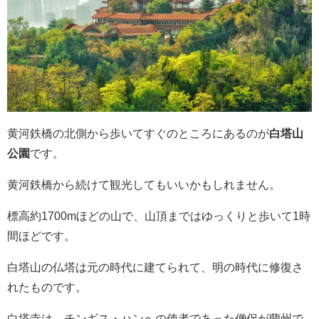
黄河鉄橋の北側から歩いてすぐのところにあるのが
白塔山
公園
です。
黄河鉄橋から続けて観光してもいいかもしれません。
標高約1700mほどの山で、山頂まではゆっくりと歩いて1時
間ほどです。
白塔山の仏塔は元の時代に建てられて、明の時代に修復さ
れたものです。
白塔寺は、チンギス・ハンへの使者であった僧侶が蘭州で