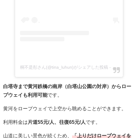
桐不是彤さん(@tina_luhun)がシェアした投稿
-
2017年 9月
白塔寺まで黄河鉄橋の南岸（白塔山公園の対岸）からロー
プウェイも利用可能
です。
黄河をロープウェイで上空から眺めることができます。
利用料金は
片道55元/人、往復65元/人
です。
山道に美しい景色が続くため、
「上りだけロープウェイを