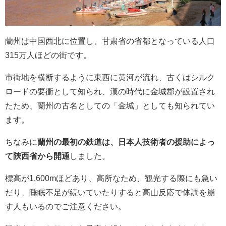
蘭州は中国西北に位置し、甘粛省の省都となっている人口
315万人ほどの街です。
市街地を横断するように東西に黄河が流れ、古くはシルク
ロードの要衝として知られ、漢の時代に金城郡が設置され
たため、蘭州の古名としての「金城」としても知られてい
ます。
ちなみに
蘭州の最初の鉄道は、日本人技術者の援助によっ
て陝西省から開通
しました。
標高が1,600mほどあり、高所なため、観光する際にも急い
だり、睡眠不足が続いていたりすると高山反応で体調を崩
す人もいるのでご注意ください。