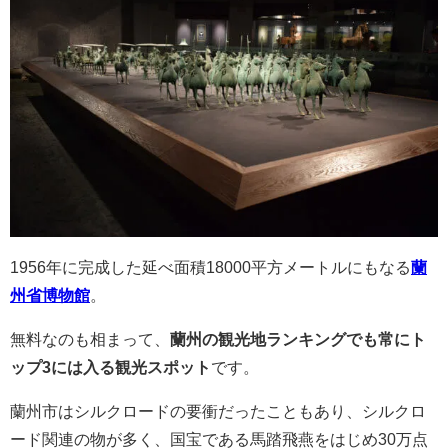
1956年に完成した延べ面積18000平方メートルにもなる
蘭
州省博物館
。
無料なのも相まって、
蘭州の観光地ランキングでも常にト
ップ3には入る観光スポット
です。
蘭州市はシルクロードの要衝だったこともあり、シルクロ
ード関連の物が多く、国宝である
馬踏飛燕をはじめ30万点