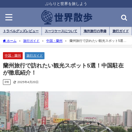
ぶらりと世界を旅しよう
トラベルグッズレビュー
スーツケースについて
海外旅行の準備
旅行ガイド
ホーム
旅行ガイド
中国・蘭州
蘭州旅行で訪れたい観光スポット5選！
中国駐在が徹底紹介！
中国・蘭州
旅行ガイド
蘭州旅行で訪れたい観光スポット5選！中国駐在
が徹底紹介！
PR
2025年4月20日