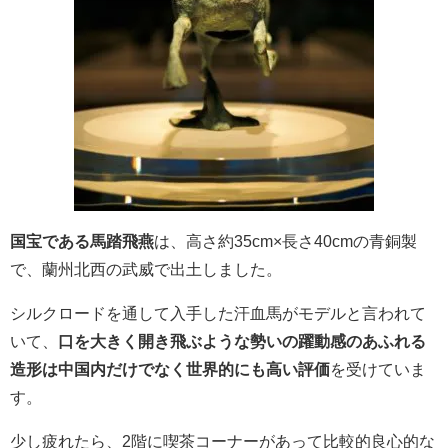
国宝である
馬踏飛燕
は、高さ約35cm×長さ40cmの青銅製
で、蘭州北西の武威で出土しました。
シルクロードを通して入手した汗血馬がモデルと言われて
いて、
口を大きく開き飛ぶような勢いの
躍動感のあふれる
造形は中国内だけでなく世界的にも高い評価
を受けていま
す。
少し疲れたら、2階に喫茶コーナーがあって比較的良心的な