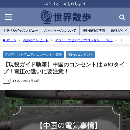
ぶらりと世界を旅しよう
トラベルグッズレビュー
スーツケースについて
海外旅行の準備
旅行ガイド
ホーム
海外のコンセント
アジア・オセアニアのコンセント・電圧
【現
役ガイド執筆】中国のコンセントは A/Oタイプ！電圧の違いに要注意！
アジア・オセアニアのコンセント・電圧
海外のコンセント
【現役ガイド執筆】中国のコンセントは A/Oタイ
プ！電圧の違いに要注意！
PR
2021年11月13日