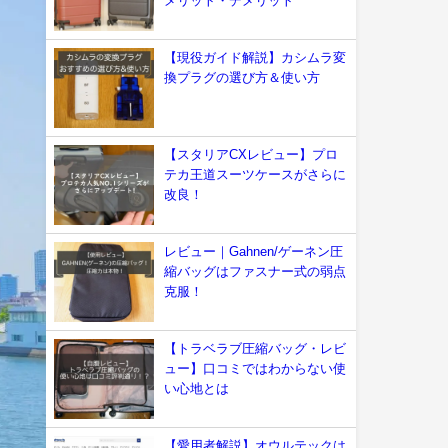
メリット・デメリット
【現役ガイド解説】カシムラ変
換プラグの選び方＆使い方
【スタリアCXレビュー】プロ
テカ王道スーツケースがさらに
改良！
レビュー｜Gahnen/ゲーネン圧
縮バッグはファスナー式の弱点
克服！
【トラベラブ圧縮バッグ・レビ
ュー】口コミではわからない使
い心地とは
【愛用者解説】オウルテックは