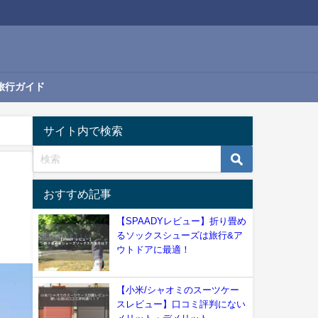
旅行ガイド
サイト内で検索
おすすめ記事
【SPAADYレビュー】折り畳め
るソックスシューズは旅行&ア
ウトドアに最適！
【小米/シャオミのスーツケー
スレビュー】口コミ評判にない