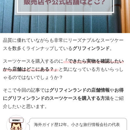
品質に優れていながらも非常にリーズナブルなスーツケー
スを数多くラインナップしている
グリフィンランド
。
スーツケースを購入するのに
「できたら実物を確認したい
から店舗はどこにある？」
と気になっている方もいらっし
ゃるのではないでしょうか？
そこで今回の記事では
グリフィンランドの店舗情報
や
お得
にグリフィンランドのスーツケースを購入する方法
をご紹
介したいと思います。
海外ガイド歴12年。小さな旅行情報会社の代表