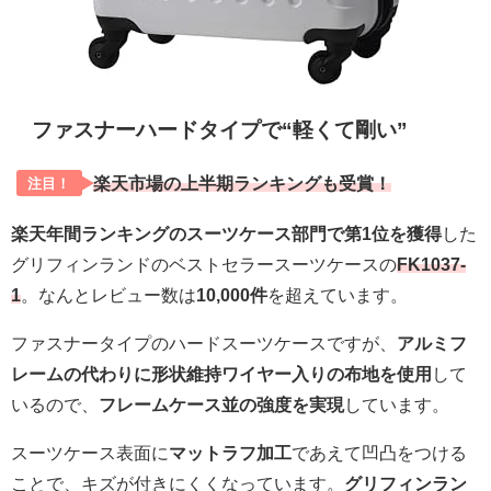
ファスナーハードタイプで“軽くて剛い”
楽天市場の上半期ランキングも受賞！
注目！
楽天年間ランキングのスーツケース部門で第1位を獲得
した
グリフィンランドのベストセラースーツケースの
FK1037-
1
。なんとレビュー数は
10,000件
を超えています。
ファスナータイプのハードスーツケースですが、
アルミフ
レームの代わりに形状維持ワイヤー入りの布地を使用
して
いるので、
フレームケース並の強度を実現
しています。
スーツケース表面に
マットラフ加工
であえて凹凸をつける
ことで、キズが付きにくくなっています。
グリフィンラン