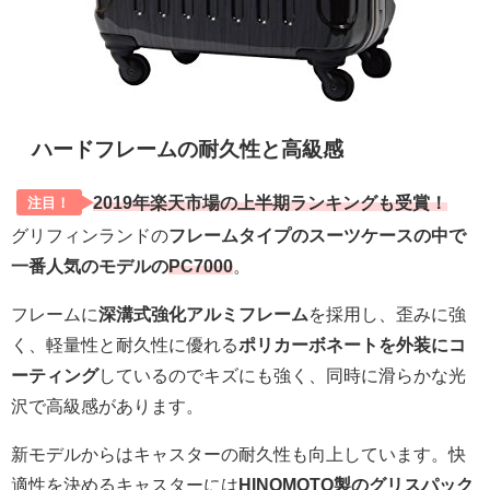
ハードフレームの耐久性と高級感
2019年楽天市場の上半期ランキングも受賞！
注目！
グリフィンランドの
フレームタイプのスーツケースの中で
一番人気のモデルの
PC7000
。
フレームに
深溝式強化アルミフレーム
を採用し、歪みに強
く、軽量性と耐久性に優れる
ポリカーボネートを外装にコ
ーティング
しているのでキズにも強く、同時に滑らかな光
沢で高級感があります。
新モデルからはキャスターの耐久性も向上しています。快
適性を決めるキャスターには
HINOMOTO製のグリスパック