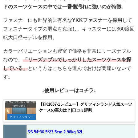
ドのスーツケースの中では一番傷汚れに強いのが特徴
。
ファスナーにも世界的に有名な
YKKファスナー
を採用して
ファスナータイプの弱点を克服し、キャスターには360度回
転大口径モデルを採用。
カラーバリエーションも豊富で価格も非常にリーズナブル
なので、
「リーズナブルでしっかりしたスーツケースを探
している」
という方はこちらを選んでおけば間違いないで
す。
↓使用レビューはコチラ↓
【FK1037-1レビュー】グリフィンランド人気スーツ
ケースの実力は？|口コミ評判
グリフィンランド
SS 54*36.5*23.5cm 2.98kg 32L