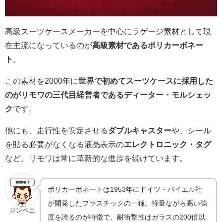
高級スーツケースメーカーを中心にラゲージ素材として現
在主流になっているのが
高級素材であるポリカーボネー
ト
。
この素材を2000年に
世界で初めてスーツケースに採用した
のがリモワの三代目経営者であるディーター・モルシェッ
ク
です。
他にも、走行性を安定させる
ダブルキャスター
や、シール
を貼る必要がなくなる液晶表示の
エレクトロニック・タグ
など、リモワは常に革新的な進歩を続けています。
ポリカーボネートは1953年にドイツ・バイエル社
が開発したプラスチックの一種。軽量ながら高い強
ジンベエ
度を誇るのが特徴で、耐衝撃性はガラスの200倍以