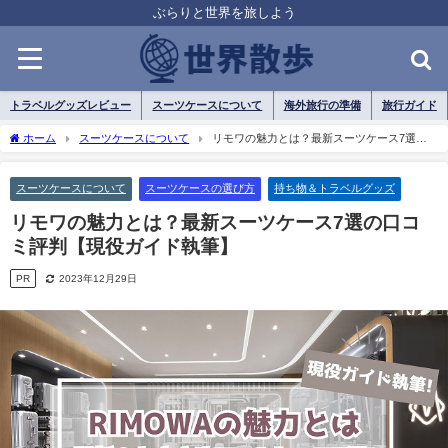
ぶらりと世界を旅しよう
トラベルグッズレビュー
スーツケースについて
海外旅行の準備
旅行ガイド
ホーム
スーツケースについて
リモワの魅力とは？最新スーツケース7選の
口コミ評判【現役ガイド執筆】
スーツケースについて
スーツケースの選び方
持ち物＆トラベルグッズ
リモワの魅力とは？最新スーツケース7選の口コ
ミ評判【現役ガイド執筆】
PR
2023年12月29日