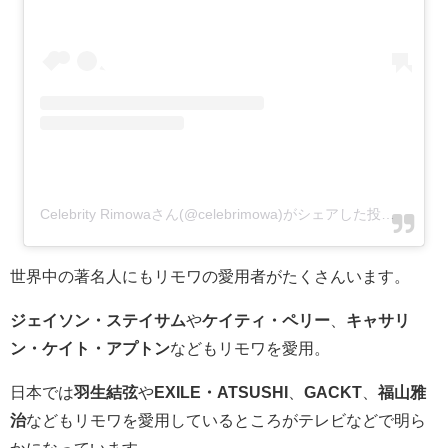
Celebrity Rimowaさん(@celebrimowa)がシェアした投稿
-
201
世界中の著名人にもリモワの愛用者がたくさんいます。
ジェイソン・ステイサム
や
ケイティ・ペリー
、
キャサリ
ン・ケイト・アプトン
などもリモワを愛用。
日本では
羽生結弦
や
EXILE・ATSUSHI
、
GACKT
、
福山雅
治
などもリモワを愛用しているところがテレビなどで明ら
かになっています。