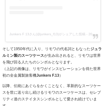
Junkers F 13さん(@junkers_f13)がシェアした投稿
-
2018年 4月月20日午前10時03分PDT
そして1950年代に入り、リモワの代名詞ともなった
ジュラ
ルミン製のスーツケース
が生み出されると、リモワは世界
を飛び回る人たちのシンボルとなります。
（上記の画像は、リモワがインスピレーションを得た世界
初の全金属製旅客機
Junkers F.13
）
以降、伝統にあぐらをかくことなく、革新的なスーツケー
スを世に送り出し続けるリモワのスーツケースは、セレブ
リティ達のステイタスシンボルとして愛され続けていま
す。