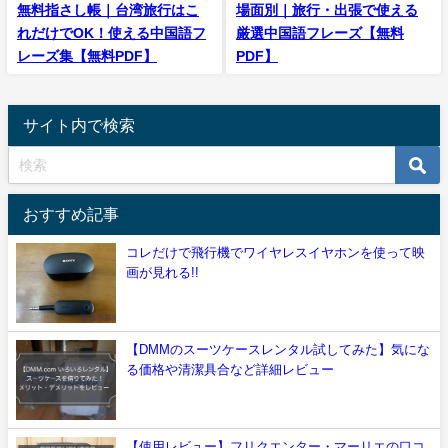
無料指さし帳｜台湾旅行はこ
場面別｜旅行・出張で使える
れだけでOK！使える中国語フ
厳選中国語フレーズ【無料
レーズ集【無料PDF】
PDF】
サイト内で検索
おすすめ記事
コレだけで飛行機でワイヤレスイヤホンを使って映
画が見れる!!
【DMMのスーツケースレンタル試してみた】気にな
る価格や清潔具合など詳細レビュー
【使用レビュー】フリクエンター・マーリエの口コ