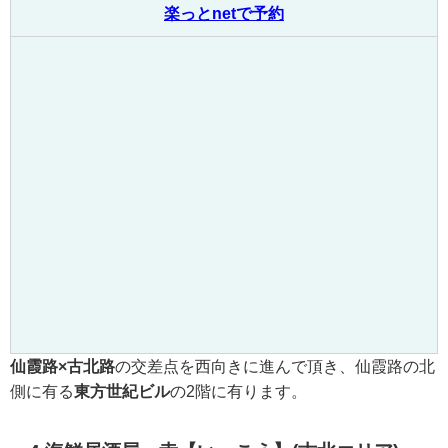
楽っとnetで予約
仙霞路×古北路
の交差点を西向きに進んで頂き、仙霞路の北
側に有る
東方世紀ビル
の2階に有ります。