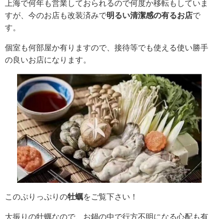
上海で何年も営業しておられるので何度か移転もしていま
すが、今のお店も改装済みで
明るい清潔感の有るお店
で
す。
個室も何部屋か有りますので、接待等でも使える使い勝手
の良いお店になります。
このぷりっぷりの
牡蠣
をご覧下さい！
大振りの牡蠣なので、お鍋の中で行方不明になる心配も有