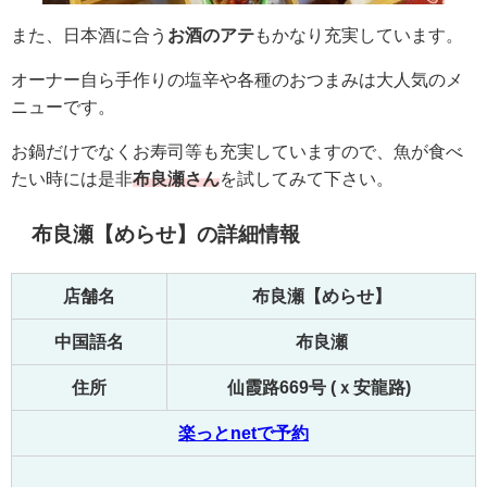
また、日本酒に合う
お酒のアテ
もかなり充実しています。
オーナー自ら手作りの塩辛や各種のおつまみは大人気のメ
ニューです。
お鍋だけでなくお寿司等も充実していますので、魚が食べ
たい時には是非
布良瀬さん
を試してみて下さい。
布良瀬【めらせ】の詳細情報
店舗名
布良瀬【めらせ】
中国語名
布良瀬
住所
仙霞路669号 (ｘ安龍路)
楽っとnetで予約