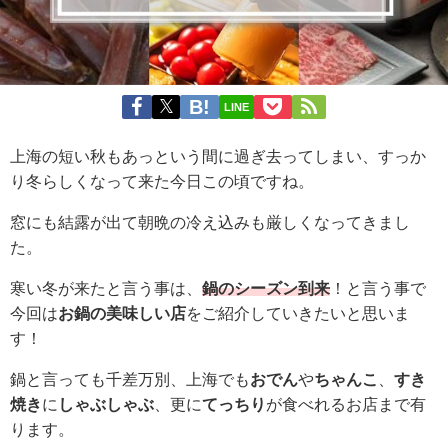
LINE
上海の短い秋もあっという間に過ぎ去ってしまい、すっか
り冬らしくなって来た今日この頃ですね。
窓にも結露が出て朝晩の冷え込みも厳しくなってきまし
た。
寒い冬が来たと言う事は、
鍋のシーズン到来
！と言う事で
今回は
お鍋の美味しい店
をご紹介していきたいと思いま
す！
鍋と言っても千差万別、上海でも
おでん
や
ちゃんこ
、
すき
焼き
に
しゃぶしゃぶ
、更に
てっちり
が食べれるお店まで有
ります。