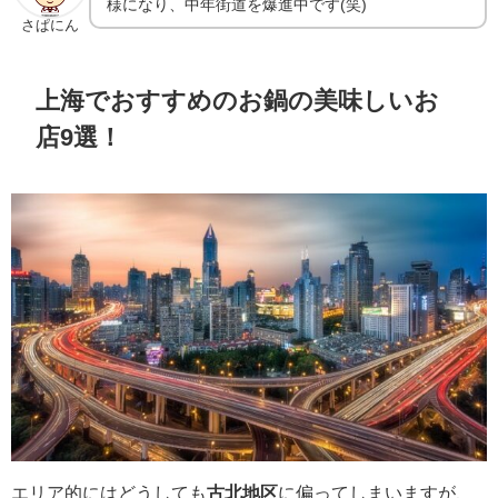
様になり、中年街道を爆進中です(笑)
さぱにん
上海でおすすめのお鍋の美味しいお
店9選！
エリア的にはどうしても
古北地区
に偏ってしまいますが、