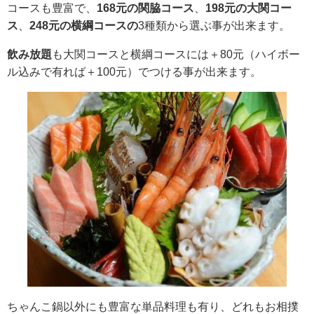
コースも豊富で、
168元の
関脇コース
、
198元の大関コー
ス
、
248元の
横綱コースの
3種類から選ぶ事が出来ます。
飲み放題
も大関コースと横綱コースには＋80元（ハイボー
ル込みで有れば＋100元）でつける事が出来ます。
ちゃんこ鍋以外にも豊富な単品料理も有り、どれもお相撲