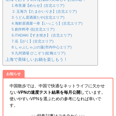
1.布良瀬【めらせ】(古北エリア)
２.玉海力【たまかいりき】(古北エリア)
3.うどん居酒屋たや(古北エリア)
4.海鮮居酒屋一幸【いっこう】(古北エリア)
5.創作料亭 信(古北エリア)
6.ITADAKI【すき焼き】 (古北エリア)
7.岳【がく】(古北エリア)
8.しゃぶしゃぶの蓮(市内中心エリア)
9.九州酒場 ひこぞう(虹梅エリア)
上海で美味しいお鍋を楽しもう！
お知らせ
中国散歩では、中国で快適なネットライフに欠かせ
ない
VPNの速度テスト結果を毎月公開
しています。
使いやすいVPNを選ぶための参考になれば幸いで
す。
↓↓↓特集記事はコチラから↓↓↓