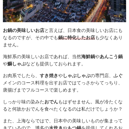
お鍋の美味しいお店
と言えば、日本食の美味しいお店にも
なるのですが、その中でも
鍋に特化したお店
も少なくあり
ません。
海鮮系の美味しいお店であれば、当然
海鮮鍋
や
あんこう鍋
や
鰤しゃぶ
なども提供しておられます。
お肉系でしたら、
すき焼き
や
しゃぶしゃぶ
の専門店、
ふぐ
メインのコース料理を出すお店ではてっさからてっちり、
唐揚げまでフルコースで楽しめます。
しっかり味の染みた
おでん
もはずせません。風が冷たくな
ると何故かおでんを食べたくなるのは私だけでしょうか？
また、上海ならではで、日本中の美味しいものが集まって
きているので、博多の
水炊き
や
もつ鍋
を提供してくれるお