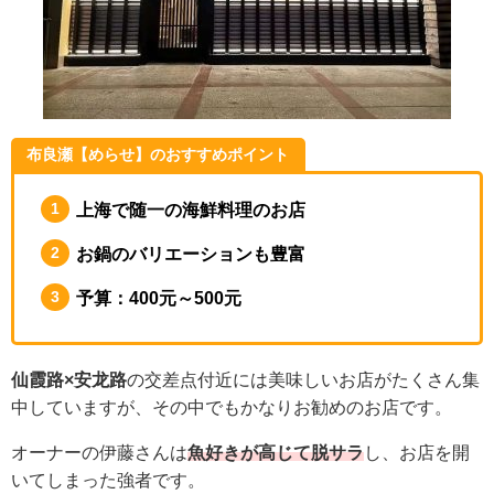
布良瀬【めらせ】のおすすめポイント
上海で随一の海鮮料理のお店
お鍋のバリエーションも豊富
予算：400元～500元
仙霞路×安龙路
の交差点付近には美味しいお店がたくさん集
中していますが、その中でもかなりお勧めのお店です。
オーナーの伊藤さんは
魚好きが高じて脱サラ
し、お店を開
いてしまった強者です。