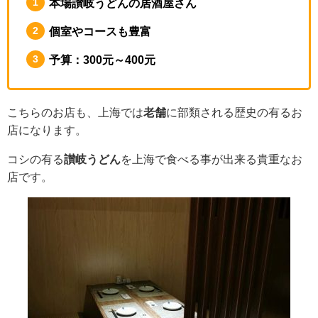
本場讃岐うどんの居酒屋さん
個室やコースも豊富
予算：300元～400元
こちらのお店も、上海では
老舗
に部類される歴史の有るお
店になります。
コシの有る
讃岐うどん
を上海で食べる事が出来る貴重なお
店です。