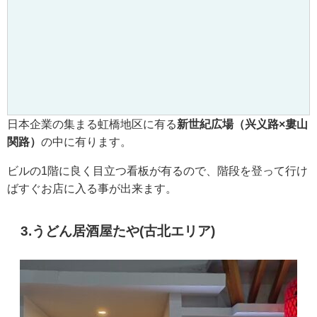
日本企業の集まる虹橋地区に有る
新世紀広場（兴义路×婁山
関路）
の中に有ります。
ビルの1階に良く目立つ看板が有るので、階段を登って行け
ばすぐお店に入る事が出来ます。
3.うどん居酒屋たや(古北エリア)