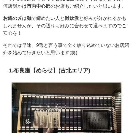
何店舗かは
市内中心部
のお店もご紹介したいと思います。
お鍋の〆
は
麺
で締めたい人と
雑炊派
と好みが分かれるかも
しれませんが、その辺りも好みに合わせて選べますのでご
安心を！
それでは早速、9選と言う事で全く絞り込めていないお店紹
介を始めて行きたいと思います(笑)
1.
布良瀬【めらせ】
(古北エリア)