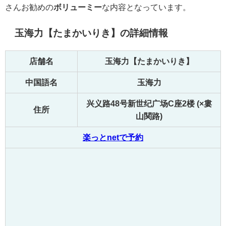
さんお勧めの
ボリューミー
な内容となっています。
玉海力【たまかいりき】の詳細情報
店舗名
玉海力【たまかいりき】
中国語名
玉海力
兴义路48号新世纪广场C座2楼 (×婁
住所
山関路)
楽っとnetで予約