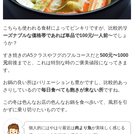
こちらも使われる食材によってピンキリですが、比較的
リ
ーズナブルな価格帯であれば単品で100元/一人前
〜でしょ
うか？
すき焼きのA5クラスやフグのフルコースだと
500元〜1000
元
前後までと、これは特別な時のご褒美値段になってきま
す。
お鍋の良い所はバリエーションも豊かですし、比較的あっ
さりしているので
毎日食べても飽きが来ない所
ですね。
この冬は色んなお店の色んなお鍋を食べ歩いて、風邪を引
かずに乗り切りたいものです。
個人的にはやはり最近は
肉より魚
が美味しく感じる