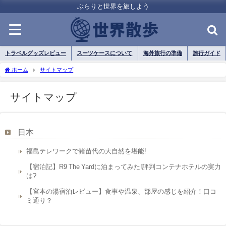
ぶらりと世界を旅しよう
トラベルグッズレビュー
スーツケースについて
海外旅行の準備
旅行ガイド
ホーム
サイトマップ
サイトマップ
日本
福島テレワークで猪苗代の大自然を堪能!
【宿泊記】R9 The Yardに泊まってみた!評判コンテナホテルの実力
は?
【宮本の湯宿泊レビュー】食事や温泉、部屋の感じを紹介！口コ
ミ通り？